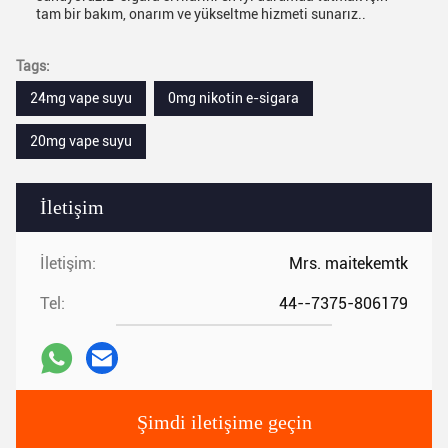
tam bir bakım, onarım ve yükseltme hizmeti sunarız..
Tags:
24mg vape suyu
0mg nikotin e-sigara
20mg vape suyu
İletişim
İletişim:
Mrs. maitekemtk
Tel:
44--7375-806179
Şimdi iletişime geçin