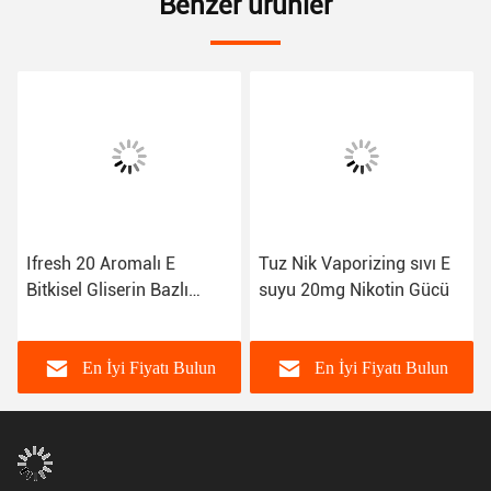
Benzer ürünler
Ifresh 20 Aromalı E
Tuz Nik Vaporizing sıvı E
Bitkisel Gliserin Bazlı
suyu 20mg Nikotin Gücü
Sigara Sıvıları
En İyi Fiyatı Bulun
En İyi Fiyatı Bulun