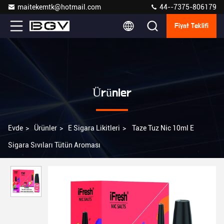
maitekemtk@hotmail.com
44--7375-806179
Fiyat Teklifi
Ürünler
Evde
>
Ürünler
>
E Sigara Likitleri
>
Taze Tuz Nic 10ml E
Sigara Sıvıları Tütün Aroması