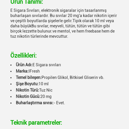
Ürün Tanımı:
E Sigara Sıvıları, elektronik sigaralar için tasarlanmış
buharlaşan sıvılardır. Bu sıvılar 20 mg'a kadar nikotin içerir
ve çeşitli boyutlarda şişelerle gelir.Tipik olarak 10 ml veya
daha büyükBu sıvılar, meyveli, tütün, tütün ve tütün gibi
birçok lezzette bulunur.ve mentol, ve hem freebase hem de
tuz nikotin türlerinde mevcuttur.
Özellikleri:
Ürün Adı:
E Sigara sıvıları
Marka:
IFresh
Temel bileşen:
Propilen Glikol, Bitkisel Gliserin vb.
Şişe Boyutu:
10 ml
Nikotin Türü:
Tuz Nic
Nikotin Gücü:
20 mg
Buharlaştırma sıvısı:
- Evet.
Teknik parametreler: