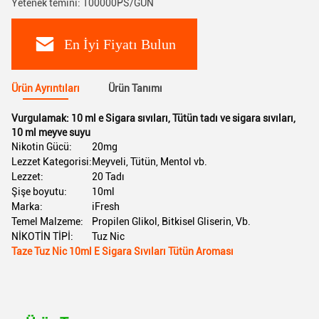
Yetenek temini: 100000PS/GÜN
En İyi Fiyatı Bulun
Ürün Ayrıntıları
Ürün Tanımı
Vurgulamak:
10 ml e Sigara sıvıları
,
Tütün tadı ve sigara sıvıları
,
10 ml meyve suyu
Nikotin Gücü:
20mg
Lezzet Kategorisi:
Meyveli, Tütün, Mentol vb.
Lezzet:
20 Tadı
Şişe boyutu:
10ml
Marka:
iFresh
Temel Malzeme:
Propilen Glikol, Bitkisel Gliserin, Vb.
NİKOTİN TİPİ:
Tuz Nic
Taze Tuz Nic 10ml E Sigara Sıvıları Tütün Aroması