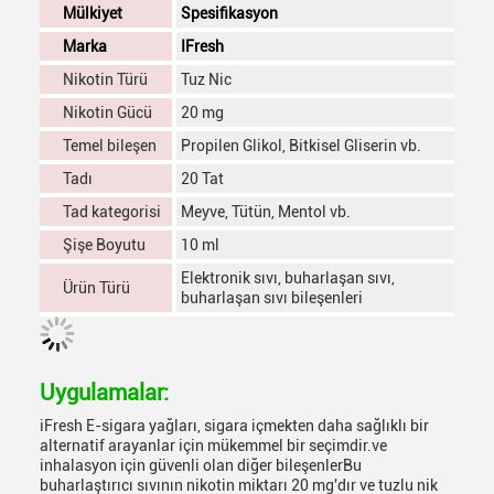
Mülkiyet
Spesifikasyon
Marka
IFresh
Nikotin Türü
Tuz Nic
Nikotin Gücü
20 mg
Temel bileşen
Propilen Glikol, Bitkisel Gliserin vb.
Tadı
20 Tat
Tad kategorisi
Meyve, Tütün, Mentol vb.
Şişe Boyutu
10 ml
Elektronik sıvı, buharlaşan sıvı,
Ürün Türü
buharlaşan sıvı bileşenleri
Uygulamalar:
iFresh E-sigara yağları, sigara içmekten daha sağlıklı bir
alternatif arayanlar için mükemmel bir seçimdir.ve
inhalasyon için güvenli olan diğer bileşenlerBu
buharlaştırıcı sıvının nikotin miktarı 20 mg'dır ve tuzlu nik