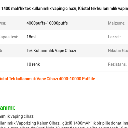
:
1400 mah'lık tek kullanımlık vaping cihazı
,
Kristal tek kullanımlık vapi
ısı:
4000puffs-10000puffs
Malzeme:
Kapasitesi:
18ml
Lezzet:
ı:
Tek Kullanımlık Vape Cihazı
Nikotin Gü
10 renk
Rezistans:
stal Tek kullanımlık Vape Cihazı 4000-10000 Puff ile
anımı:
nımlık vaping cihazı
llanımlık Vaporizing Kalem Cihazı, güçlü 1400mAh'lık bir pille donatılmış