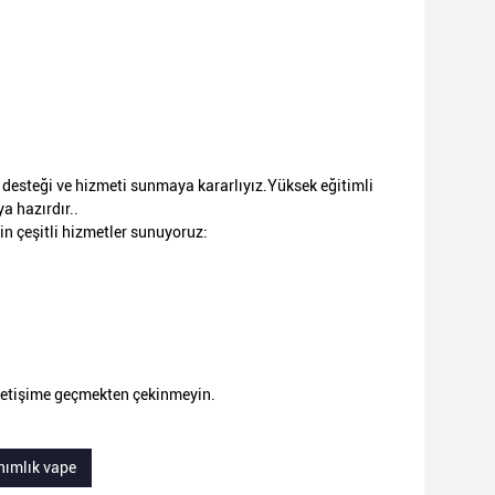
k desteği ve hizmeti sunmaya kararlıyız.Yüksek eğitimli
a hazırdır..
n çeşitli hizmetler sunuyoruz:
 iletişime geçmekten çekinmeyin.
nımlık vape