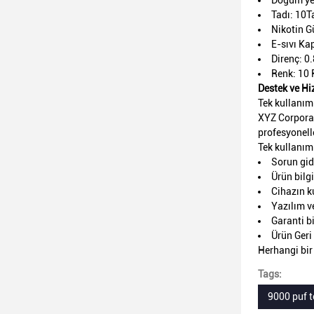
Doğum ye
Tadı: 10
Nikotin 
E-sıvı Ka
Direnç: 0
Renk: 10 
Destek ve Hi
Tek kullanım
XYZ Corporat
profesyonell
Tek kullanım
Sorun gi
Ürün bilgi
Cihazın k
Yazılım v
Garanti bi
Ürün Ger
Herhangi bir
Tags:
9000 puf t