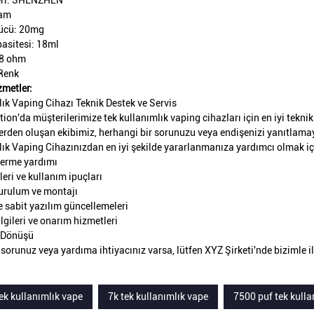
ri: SHENZHEN
Tam
Gücü: 20mg
pasitesi: 18ml
.8 ohm
Renk
zmetler:
lık Vaping Cihazı Teknik Destek ve Servis
ion'da müşterilerimize tek kullanımlık vaping cihazları için en iyi tekni
erden oluşan ekibimiz, herhangi bir sorunuzu veya endişenizi yanıtlamay
lık Vaping Cihazınızdan en iyi şekilde yararlanmanıza yardımcı olmak içi
derme yardımı
leri ve kullanım ipuçları
urulum ve montajı
e sabit yazılım güncellemeleri
lgileri ve onarım hizmetleri
i Dönüşü
 sorunuz veya yardıma ihtiyacınız varsa, lütfen XYZ Şirketi'nde bizimle
ek kullanımlık vape
7k tek kullanımlık vape
7500 puf tek kulla