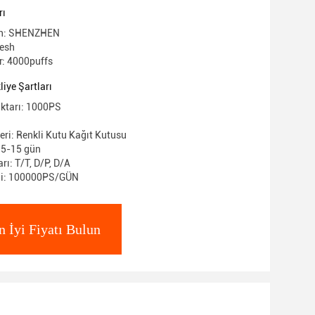
rı
gin: SHENZHEN
resh
: 4000puffs
iye Şartları
iktarı: 1000PS
eri: Renkli Kutu Kağıt Kutusu
: 5-15 gün
ı: T/T, D/P, D/A
ni: 100000PS/GÜN
n İyi Fiyatı Bulun