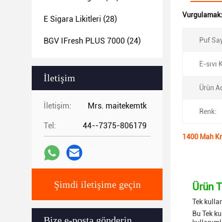
Vurgulamak
E Sigara Likitleri
(28)
BGV IFresh PLUS 7000
(24)
Puf Say
E-sıvı 
İletişim
Ürün Ad
İletişim:
Mrs. maitekemtk
Renk:
Tel:
44--7375-806179
1400 Mah Kri
Şimdi iletişime geçin
Ürün T
Tek kulla
Bu Tek ku
Bize e-posta gönderin.