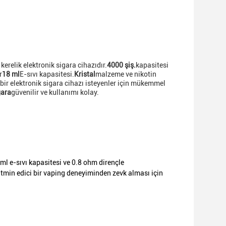
kerelik elektronik sigara cihazıdır.
4000 şiş.
kapasitesi
r
18 ml
E-sıvı kapasitesi.
Kristal
malzeme ve nikotin
k bir elektronik sigara cihazı isteyenler için mükemmel
gara
güvenilir ve kullanımı kolay.
 ml e-sıvı kapasitesi ve 0.8 ohm dirençle
tatmin edici bir vaping deneyiminden zevk alması için