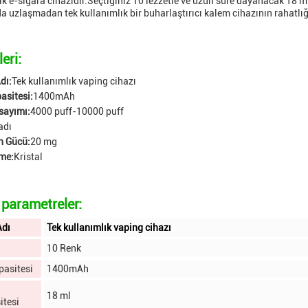
ık e-sigara cihazıdır.Seçtiğiniz 10 lezzetle ve uzun süre dayanacak 18 ml 
 uzlaşmadan tek kullanımlık bir buharlaştırıcı kalem cihazının rahatlığ
leri:
dı:
Tek kullanımlık vaping cihazı
pasitesi:
1400mAh
sayımı:
4000 puff-10000 puff
adı
n Gücü:
20 mg
me:
Kristal
 parametreler:
Adı
Tek kullanımlık vaping cihazı
10 Renk
pasitesi
1400mAh
18 ml
itesi