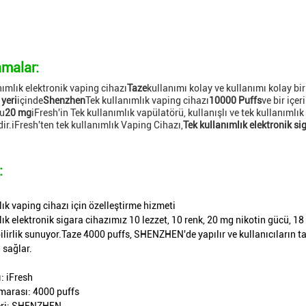
malar:
nımlık elektronik vaping cihazı
Taze
kullanımı kolay ve kullanımı kolay bir 
yeri
içinde
Shenzhen
Tek kullanımlık vaping cihazı
10000 Puffs
ve bir içeri
u
20 mg
iFresh'in Tek kullanımlık vapülatörü, kullanışlı ve tek kullanımlı
dir.iFresh'ten tek kullanımlık Vaping Cihazı,
Tek kullanımlık elektronik si
:
ık vaping cihazı için özelleştirme hizmeti
ık elektronik sigara cihazımız 10 lezzet, 10 renk, 20 mg nikotin gücü, 18
ebilirlik sunuyor.Taze 4000 puffs, SHENZHEN'de yapılır ve kullanıcıların 
 sağlar.
: iFresh
marası: 4000 puffs