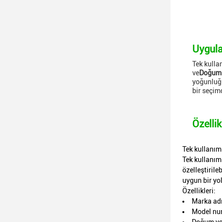
Uygula
Tek kulla
ve
Doğum 
yoğunluğ
bir seçim
Özellik
Tek kullanıml
Tek kullanıml
özelleştiril
uygun bir yol
Özellikleri:
Marka adı
Model nu