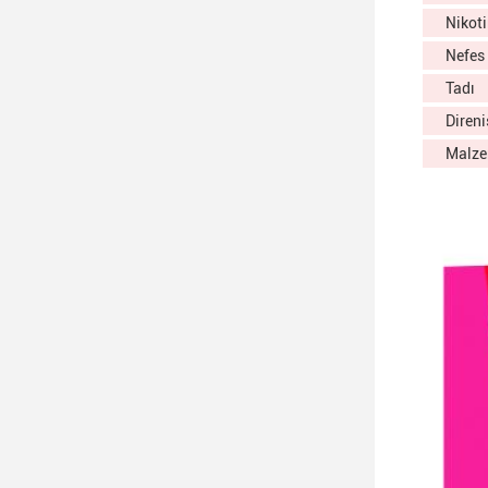
Nikot
Nefes
Tadı
Direni
Malz