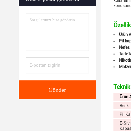
kullanıml
konusunda
Özellik
Ürün A
Pil ka
Nefes 
Tadı:
T
Nikoti
Malze
Teknik
Gönder
Ürün 
Renk
Pil Ka
E-Sıvı
Kapas