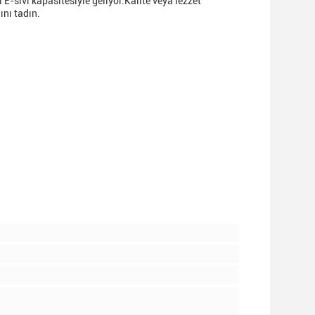
E-sıvı kapasitesiyle geliyor.Kalite veya lezzet
ını tadın.