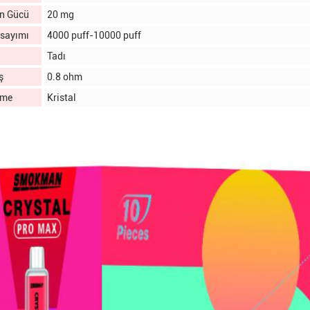
in Gücü
20 mg
 sayımı
4000 puff-10000 puff
Tadı
ş
0.8 ohm
eme
Kristal