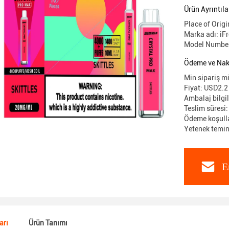
Ürün Ayrıntıla
Place of Ori
Marka adı: iF
Model Number
Ödeme ve Nakl
Min sipariş m
Fiyat: USD2.2
Ambalaj bilgil
Teslim süresi
Ödeme koşullar
Yetenek temi
E
arı
Ürün Tanımı