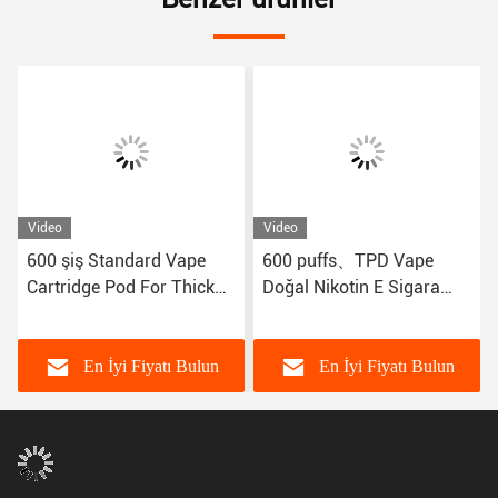
Video
Video
600 şiş Standard Vape
600 puffs、TPD Vape
Cartridge Pod For Thick
Doğal Nikotin E Sigara
Oil Unflavored TPD Vape
Kutusu Odm Elektronik
En Popüler Vape E Sigara
Sigara
Kartüsü
En İyi Fiyatı Bulun
En İyi Fiyatı Bulun