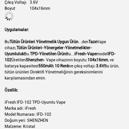
Çıkış Voltajı
3.6V
Boyut
104x16mm
Uygulamalar:
Bu
Tütün Ürünleri Yönetmelik Uygun Ürün
...den
Taze
Vape
cihazı,
Tütün Ürünleri-Yönergeler-Yönetmelikler-
Uyumluluk
Bu.
TPD-Yönetilen Ürün
Bu...
iFresh-Vape
model
IFD-
102
Üretilen
Shenzhen
- Vape cihazının boyutu:
104x16mm
, ve
batarya kapasitesi
550mAh
.
10 Renk
ve çıkış voltajı:
3.6V
Bu ürün,
tütün ürünleri Direktifi Yönetmeliğinin gereksinimlerini
karşılamasından emin.
Özellik:
iFresh IFD-102 TPD-Uyumlu Vape
Marka adı: iFresh
Model Numarası: IFD-102
Doğum yeri: SHENZHEN
Malzeme: Kristal