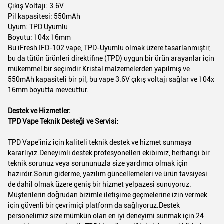
Çıkış Voltajı: 3.6V
Pil kapasitesi: 550mAh
Uyum: TPD Uyumlu
Boyutu: 104x 16mm
Bu iFresh IFD-102 vape, TPD-Uyumlu olmak üzere tasarlanmıştır,
bu da tütün ürünleri direktifine (TPD) uygun bir ürün arayanlar için
mükemmel bir seçimdir.Kristal malzemelerden yapılmış ve
550mAh kapasiteli bir pil, bu vape 3.6V çıkış voltajı sağlar ve 104x
16mm boyutta mevcuttur.
Destek ve Hizmetler:
TPD Vape Teknik Desteği ve Servisi:
TPD Vape'iniz için kaliteli teknik destek ve hizmet sunmaya
kararlıyız.Deneyimli destek profesyonelleri ekibimiz, herhangi bir
teknik sorunuz veya sorununuzla size yardımcı olmak için
hazırdır.Sorun giderme, yazılım güncellemeleri ve ürün tavsiyesi
de dahil olmak üzere geniş bir hizmet yelpazesi sunuyoruz.
Müşterilerin doğrudan bizimle iletişime geçmelerine izin vermek
için güvenli bir çevrimiçi platform da sağlıyoruz.Destek
personelimiz size mümkün olan en iyi deneyimi sunmak için 24