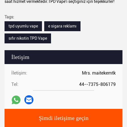
saat hizmet vermektedir.TPD Vape'i seçtiğiniz için teşekkürler!
Tags:
tpd uyumlu vape
e sigara reklamı
sıfır nikotin TPD Vape
İletişim
İletişim:
Mrs. maitekemtk
Tel:
44--7375-806179
Şimdi iletişime geçin