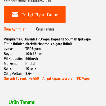
Yetenek temini: 100000PS/GÜN
En İyi Fiyatı Bulun
Ürün Ayrıntıları
Ürün Tanımı
Vurgulamak:
Güvenli TPD vape
,
Kapasite 550mah tpd vape
,
Tütün ürünleri direktifi elektronik sigara ürünü
uyma:
TPD Uyumlu
Boyut:
104x16mm
Pil Kapasitesi:
550mAh
Malzeme:
Kristal
Renk:
10 renk
Çıkış Voltajı:
3.6v
Güvenli 10 renkli ve 550 mAh pil kapasitesi olan TPD Vape
Ürün Tanımı: