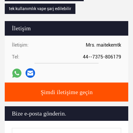
tek kullanımlık vape şarj edilebilir
İletişim
İletişim:
Mrs. maitekemtk
Tel:
44--7375-806179
Şimdi iletişime geçin
Bize e-posta gönderin.