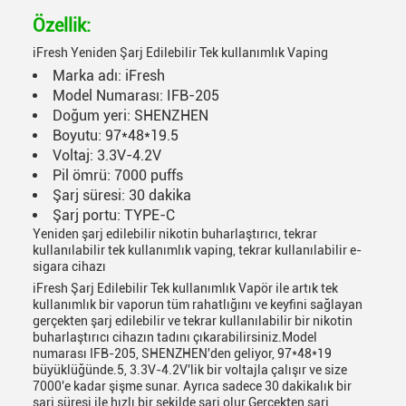
Özellik:
iFresh Yeniden Şarj Edilebilir Tek kullanımlık Vaping
Marka adı: iFresh
Model Numarası: IFB-205
Doğum yeri: SHENZHEN
Boyutu: 97*48*19.5
Voltaj: 3.3V-4.2V
Pil ömrü: 7000 puffs
Şarj süresi: 30 dakika
Şarj portu: TYPE-C
Yeniden şarj edilebilir nikotin buharlaştırıcı, tekrar
kullanılabilir tek kullanımlık vaping, tekrar kullanılabilir e-
sigara cihazı
iFresh Şarj Edilebilir Tek kullanımlık Vapör ile artık tek
kullanımlık bir vaporun tüm rahatlığını ve keyfini sağlayan
gerçekten şarj edilebilir ve tekrar kullanılabilir bir nikotin
buharlaştırıcı cihazın tadını çıkarabilirsiniz.Model
numarası IFB-205, SHENZHEN'den geliyor, 97*48*19
büyüklüğünde.5, 3.3V-4.2V'lik bir voltajla çalışır ve size
7000'e kadar şişme sunar. Ayrıca sadece 30 dakikalık bir
şarj süresi ile hızlı bir şekilde şarj olur.Gerçekten şarj