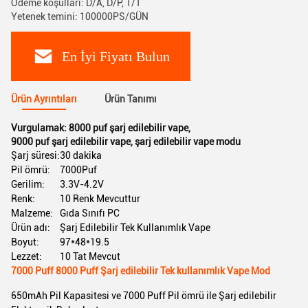
Ödeme koşulları: D/A, D/P, T/T
Yetenek temini: 100000PS/GÜN
En İyi Fiyatı Bulun
Ürün Ayrıntıları
Ürün Tanımı
Vurgulamak:
8000 puf şarj edilebilir vape
,
9000 puf şarj edilebilir vape
,
şarj edilebilir vape modu
Şarj süresi:
30 dakika
Pil ömrü:
7000Puf
Gerilim:
3.3V-4.2V
Renk:
10 Renk Mevcuttur
Malzeme:
Gıda Sınıfı PC
Ürün adı:
Şarj Edilebilir Tek Kullanımlık Vape
Boyut:
97*48*19.5
Lezzet:
10 Tat Mevcut
7000 Puff 8000 Puff Şarj edilebilir Tek kullanımlık Vape Mod
650mAh Pil Kapasitesi ve 7000 Puff Pil ömrü ile Şarj edilebilir