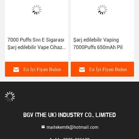
7000 Puffs Sıvı E Sigarası
Şarj edilebilir Vaping
Şarj edilebilir Vape Cihazı
7000Puffs 650mAh Pil
E Sıvı Tek kullanımlık
Vape Kalemi
En İyi Fiyatı Bulun
En İyi Fiyatı Bulun
BGV (THE UK) INDUSTRY CO., LIMITED
maitekemtk@hotmail.com