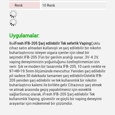
Renk
10 Renk
Uygulamalar:
Bu
iFresh IFB-205 Şarj edilebilir Tek seferlik Vaping
Çoklu
cihaz satın almadan kullanışlı ve şarj edilebilir bir nikotin
buharlaştırıcısı isteyen sigara içenler için ideal bir
seçimdir.IFB-205 3'ün bir gerilim aralığı sunar..3V-4.2V,
vaping deneyiminizin yoğunluğunu özelleştirmenize izin
verir. Şık ve modern bir tasarımla IFB-205, 10 canlı renkte ve
97*48*19.5mm ölçümünde mevcuttur.Yeniden şarj edilebilir
pil sadece 30 dakikada tamamen şarj edilebilirÜstelik IFB-
205 yeniden şarj edilebilir ve tek kullanımlık bir nikotin
buharlaştırıcı kalemi ile birlikte gelir.Cihazınızı şarj etmek
ve atmak arasında geçiş yapabilmeniz için esneklik
sağlarSonuç olarak, iFresh IFB-205 Şarj edilebilir Tek
kullanımlık Vaping, güvenilir ve güçlü bir vaping deneyimi
arayanlar için mükemmel bir çözümdür.