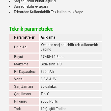
Şarj edilebilir buharlaştırıcı
Şarj edilebilir e-sigara
Tekrardan Kullanılabilir Tek kullanımlık Vape
Teknik parametreler:
Parametreler
Açıklama
Yeniden şarj edilebilir tek kullanımlık
Ürün Adı
vaping
Boyut
97*48*19.5mm
Malzeme
Gıda sınıfı PC
Pil Kapasitesi
650mAh
Voltaj
3.3V-4.2V
Şarj Zamanı
30 dakika.
Şarj limanı
Tip-C
Pil ömrü
7000 Puffs
Tadı
10 Çeşitli Tadlar