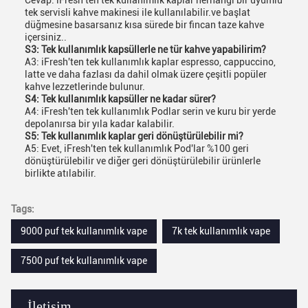
Cevap: iFresh'ten tek kullanımlık kaplar herhangi bir uyumlu
tek servisli kahve makinesi ile kullanılabilir.ve başlat
düğmesine basarsanız kısa sürede bir fincan taze kahve
içersiniz..
S3: Tek kullanımlık kapsüllerle ne tür kahve yapabilirim?
A3: iFresh'ten tek kullanımlık kaplar espresso, cappuccino,
latte ve daha fazlası da dahil olmak üzere çeşitli popüler
kahve lezzetlerinde bulunur.
S4: Tek kullanımlık kapsüller ne kadar sürer?
A4: iFresh'ten tek kullanımlık Podlar serin ve kuru bir yerde
depolanırsa bir yıla kadar kalabilir.
S5: Tek kullanımlık kaplar geri dönüştürülebilir mi?
A5: Evet, iFresh'ten tek kullanımlık Pod'lar %100 geri
dönüştürülebilir ve diğer geri dönüştürülebilir ürünlerle
birlikte atılabilir.
Tags:
9000 puf tek kullanımlık vape
7k tek kullanımlık vape
7500 puf tek kullanımlık vape
İletişim