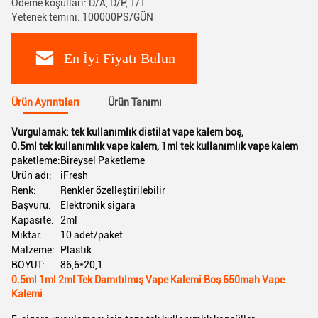
Ödeme koşulları: D/A, D/P, T/T
Yetenek temini: 100000PS/GÜN
En İyi Fiyatı Bulun
Ürün Ayrıntıları
Ürün Tanımı
Vurgulamak:
tek kullanımlık distilat vape kalem boş
,
0.5ml tek kullanımlık vape kalem
,
1ml tek kullanımlık vape kalem
paketleme:
Bireysel Paketleme
Ürün adı:
iFresh
Renk:
Renkler özelleştirilebilir
Başvuru:
Elektronik sigara
Kapasite:
2ml
Miktar:
10 adet/paket
Malzeme:
Plastik
BOYUT:
86,6*20,1
0.5ml 1ml 2ml Tek Damıtılmış Vape Kalemi Boş 650mah Vape
Kalemi