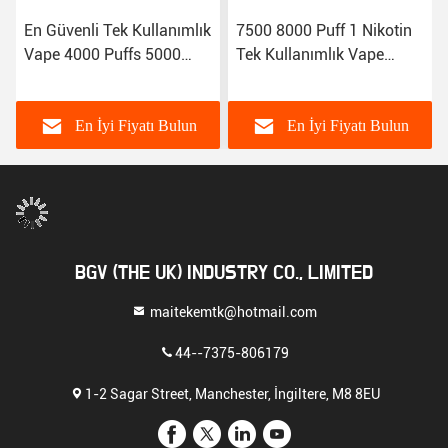
En Güvenli Tek Kullanımlık
7500 8000 Puff 1 Nikotin
Vape 4000 Puffs 5000
Tek Kullanımlık Vape
Puffs 10ml 7.0ml Aromalı
Cihazı Satılık
E Sigara
En İyi Fiyatı Bulun
En İyi Fiyatı Bulun
BGV (THE UK) INDUSTRY CO., LIMITED
maitekemtk@hotmail.com
44--7375-806179
1-2 Sagar Street, Manchester, İngiltere, M8 8EU