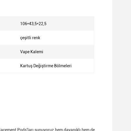
106*43,5*22,5
çeşitli renk
:
Vape Kalemi
Kartuş Değiştirme Bölmeleri
placement Pods'ları sunuyoruz.hem dayanıklı hem de