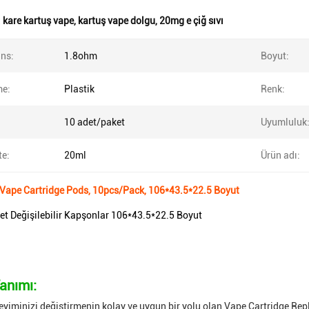
:
kare kartuş vape
,
kartuş vape dolgu
,
20mg e çiğ sıvı
ans:
1.8ohm
Boyut:
e:
Plastik
Renk:
10 adet/paket
Uyumluluk
te:
20ml
Ürün adı:
 Vape Cartridge Pods, 10pcs/Pack, 106*43.5*22.5 Boyut
et Değişilebilir Kapşonlar 106*43.5*22.5 Boyut
anımı:
yiminizi değiştirmenin kolay ve uygun bir yolu olan Vape Cartridge Re