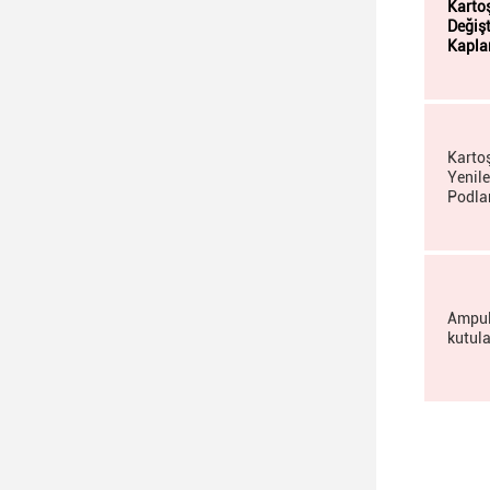
Karto
Değişti
Kapla
Karto
Yenile
Podla
Ampul
kutula