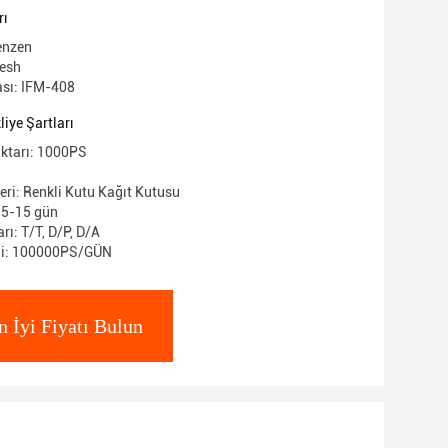
rı
enzen
resh
sı: IFM-408
iye Şartları
iktarı: 1000PS
eri: Renkli Kutu Kağıt Kutusu
: 5-15 gün
ı: T/T, D/P, D/A
ni: 100000PS/GÜN
n İyi Fiyatı Bulun