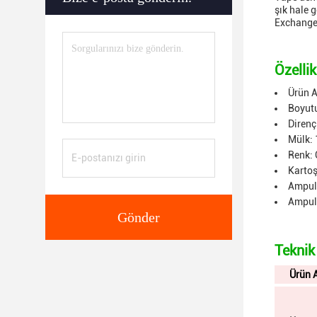
şık hale 
Exchangea
Özellik
Ürün A
Boyut
Direnç
Mülk: 
Renk: 
Kartoş
Ampul 
Ampul 
Gönder
Teknik
Ürün 