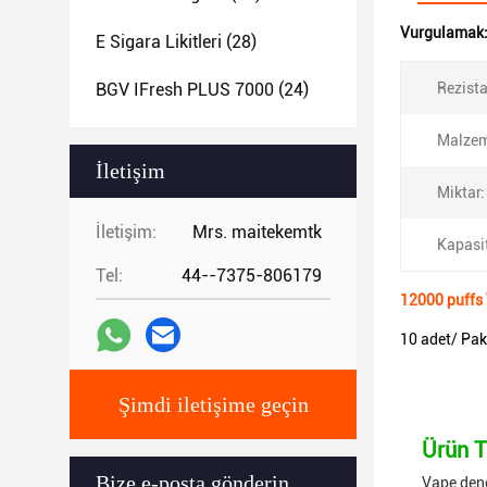
Vurgulamak
E Sigara Likitleri
(28)
BGV IFresh PLUS 7000
(24)
Rezist
Malzem
İletişim
Miktar:
İletişim:
Mrs. maitekemtk
Kapasi
Tel:
44--7375-806179
12000 puffs
10 adet/ Pak
Şimdi iletişime geçin
Ürün T
Bize e-posta gönderin.
Vape dene