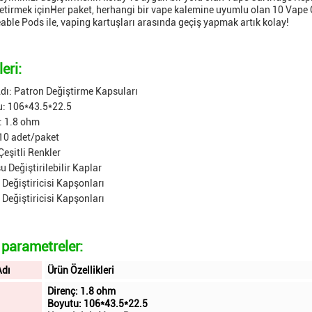
getirmek içinHer paket, herhangi bir vape kalemine uyumlu olan 10 Vape 
ble Pods ile, vaping kartuşları arasında geçiş yapmak artık kolay!
leri:
dı: Patron Değiştirme Kapsuları
u: 106*43.5*22.5
: 1.8 ohm
10 adet/paket
Çeşitli Renkler
u Değiştirilebilir Kaplar
Değiştiricisi Kapşonları
Değiştiricisi Kapşonları
 parametreler:
Adı
Ürün Özellikleri
Direnç: 1.8 ohm
Boyutu: 106*43.5*22.5