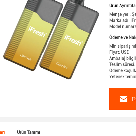
Ürün Ayrıntıla
Menşe yeri: Ş
Marka adı: iF
Model numara
Ödeme ve Nakl
Min sipariş m
Fiyat: USD
Ambalaj bilgil
Teslim süresi
Ödeme koşullar
Yetenek temi
E
arı
Ürün Tanımı