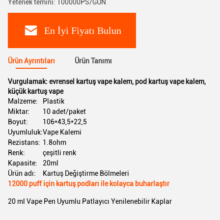
Yetenek temini: 100000PS/GÜN
En İyi Fiyatı Bulun
Ürün Ayrıntıları
Ürün Tanımı
Vurgulamak:
evrensel kartuş vape kalem
,
pod kartuş vape kalem
,
küçük kartuş vape
Malzeme:
Plastik
Miktar:
10 adet/paket
Boyut:
106*43,5*22,5
Uyumluluk:
Vape Kalemi
Rezistans:
1.8ohm
Renk:
çeşitli renk
Kapasite:
20ml
Ürün adı:
Kartuş Değiştirme Bölmeleri
12000 puff için kartuş podları ile kolayca buharlaştır
20 ml Vape Pen Uyumlu Patlayıcı Yenilenebilir Kaplar