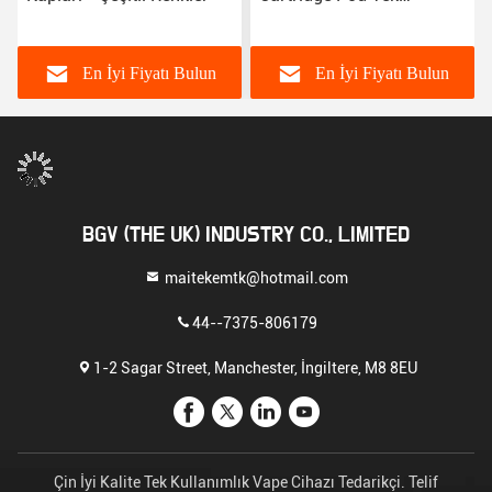
kullanımlık E Sigaralar
Cihaz Pod
En İyi Fiyatı Bulun
En İyi Fiyatı Bulun
BGV (THE UK) INDUSTRY CO., LIMITED
maitekemtk@hotmail.com
44--7375-806179
1-2 Sagar Street, Manchester, İngiltere, M8 8EU
Çin İyi Kalite Tek Kullanımlık Vape Cihazı Tedarikçi. Telif