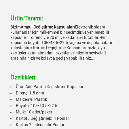
Ürün Tanımı:
Bizim
Ampul Değiştirme Kapsulaları
Elektronik sigara
kullananlar için mükemmel bir seçimdir.ve yenilenebilir
kapsüller 1 direnciyle 20 ml'ye kadar sıvı tutabilir.Her
kapsülün boyutu 106*43.5*22.5Taşıma ve depolamalarını
kolaylaştırır.Kartüs Değiştirme Kapşonlarımızla, ayrı
kartüsler satın almadan lezzetler ve nikotin seviyeleri
arasında hızlı ve kolayca geçiş yapabilirsiniz..
Özellikleri:
Ürün Adı: Patron Değiştirme Kapsuları
Direnç: 1.8 ohm
Malzeme: Plastik
Boyutu: 106*43.5*22.5
Mülk: 10 adet/paket
Kartofu Değiştirilebilir Podlar
Kartoş Yenilenebilir Podlar