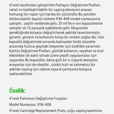
iFresh tarafından geliştirilen Patlayıcı Değiştirme Podları,
rahat ve özelleştirilebilir bir vaping deneyimi arayan
herhangi bir vaper için harika bir çözümdür.Bu yeniden
doldurulabilir kapsül sistemi IFM-408 model numarasına
sahiptir., çeşitli renklerde gelir, 20 ml'lik e-sıvı kapasitesine
sahiptir ve 10 parçalık paketlerde gelir.5Kapsüller
gerektiğinde kolayca değiştirilecek şekilde tasarlanmıştır,
güvenli, güvenli ve kullanımı kolay bir sistem sağlar.Bu, tüm
kapsülü değiştirmek zorunda kalmadan farklı lezzetler
arasında hızlıca geçmek isteyenler için özellikle yararlıdır..
Kartüs Değiştirme Podları, günlük kullanım, seyahat ve özel
etkinlikler de dahil olmak üzere çeşitli uygulamalar için
uygundur.Bu kapsüller, daha gizli bir e-cigaret deneyimi
arayanlar için de idealdir., çünkü hızlı ve zahmetsiz bir
şekilde vaping için cebine veya el çantasına kolayca
saklanabilirler.
Özellik:
iFresh Patronun Değiştirme Fırçaları
Model Numarası: IFM-408
iFresh Cartridge Replacement Pods, çoğu vaping kalemine