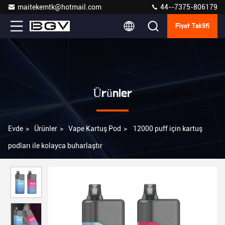
maitekemtk@hotmail.com
44--7375-806179
Fiyat Teklifi
Ürünler
Evde
>
Ürünler
>
Vape Kartuş Pod
>
12000 puff için kartuş
podları ile kolayca buharlaştır